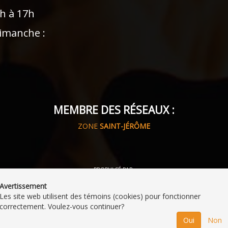
9h à 17h
imanche :
MEMBRE DES RÉSEAUX :
ZONE
SAINT-JÉRÔME
PROPULSÉ PAR
Avertissement
Les site web utilisent des témoins (cookies) pour fonctionner
correctement. Voulez-vous continuer?
Oui
Non