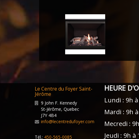
HEURE D'
Le Centre du Foyer Saint-
Jérôme
Lundi : 9h à
9 John F. Kennedy
St-Jérôme
,
Quebec
Mardi : 9h 
J7Y 4B4
info@lecentredufoyer.com
Mecredi : 9
Jeudi : 9h à
Tél.:
450-565-0085