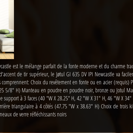
wcastle est le mélange parfait de la fonte moderne et du charme tra
x d'accent de tir supérieur, le Jøtul GI 635 DV IPI Newcastle va faci
ns comprennent: Choix du revêtement en fonte ou en acier (requis) 
25 5/8" H) Manteau en poudre en poudre noir, bronze ou Jotul Mat
support à 3 faces (40 "W X 28.25" H, 42 "W X 31" H, 46 "W X 34" 
ière triangulaire à 4 côtés (47.75 "W x 38.63" H) Choix de trois k
neaux de verre réfléchissants noirs