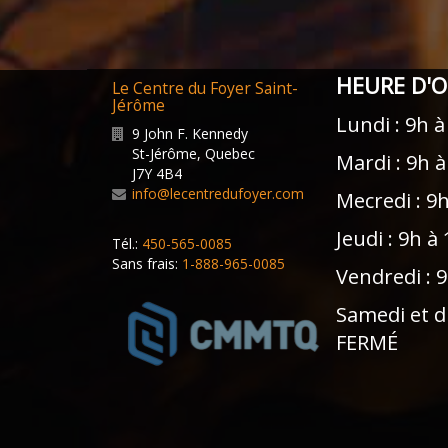
HEURE D'
Le Centre du Foyer Saint-
Jérôme
Lundi : 9h à
9 John F. Kennedy
St-Jérôme
,
Quebec
Mardi : 9h 
J7Y 4B4
info@lecentredufoyer.com
Mecredi : 9
Jeudi : 9h à
Tél.:
450-565-0085
Sans frais:
1-888-965-0085
Vendredi : 
Samedi et d
FERMÉ