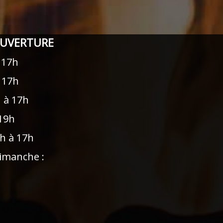
OUVERTURE
 17h
à 17h
h à 17h
 19h
9h à 17h
imanche :