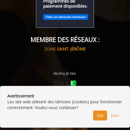
MEMBRE DES RÉSEAUX :
ZONE
SAINT-JÉRÔME
PROPULSÉ PAR
Avertissement
Les site web utilisent des témoins (cookies) pour fonctionner
correctement. Voulez-vous continuer?
©
2026
Le Centre du Foyer Saint-Jérôme
•
Contactez-
Oui
Non
nous
•
Catégories
•
Plan du site
•
Politique de
confidentialité
• Propulsé par
GNAK.CA